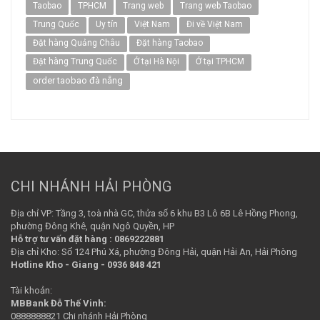
Taobao
TPHCM
Trang web
Trang web Taobao
Trung Quốc
Uy tín
Việt Nam
Đi về Việt Nam
Đặt hàng Quảng Châu
Đặt hàng Taobao
Đặt hàng Trung Quốc
Ở tại Hà Nội
Ở tại TPHCM
order taobao đà nẵng
CHI NHÁNH HẢI PHÒNG
Địa chỉ VP: Tầng 3, toà nhà GC, thửa số 6 khu B3 Lô 6B Lê Hồng Phong,
phường Đông Khê, quận Ngô Quyền, HP
Hỗ trợ tư vấn đặt hàng : 0869222881
Địa chỉ Kho: Số 124 Phú Xá, phường Đông Hải, quận Hải An, Hải Phòng
Hotline Kho - Giang - 0936 848 421
Tài khoản:
MBBank Đỗ Thế Vinh:
0888888821 Chi nhánh Hải Phòng