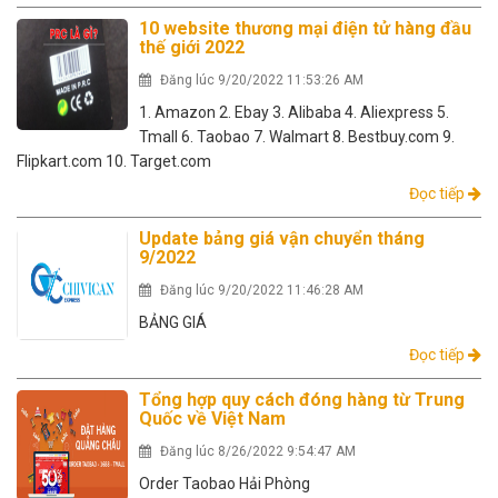
10 website thương mại điện tử hàng đầu
thế giới 2022
Đăng lúc 9/20/2022 11:53:26 AM
1. Amazon 2. Ebay 3. Alibaba 4. Aliexpress 5.
Tmall 6. Taobao 7. Walmart 8. Bestbuy.com 9.
Flipkart.com 10. Target.com
Đọc tiếp
Update bảng giá vận chuyển tháng
9/2022
Đăng lúc 9/20/2022 11:46:28 AM
BẢNG GIÁ
Đọc tiếp
Tổng hợp quy cách đóng hàng từ Trung
Quốc về Việt Nam
Đăng lúc 8/26/2022 9:54:47 AM
Order Taobao Hải Phòng