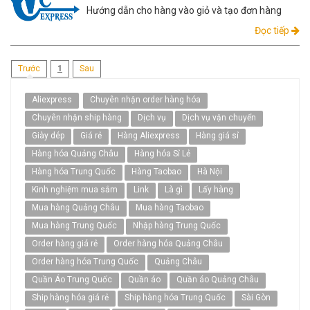
Hướng dẫn cho hàng vào giỏ và tạo đơn hàng
Đọc tiếp
(current)
Trước
1
Sau
Aliexpress
Chuyên nhận order hàng hóa
Chuyên nhận ship hàng
Dịch vụ
Dịch vụ vận chuyển
Giày dép
Giá rẻ
Hàng Aliexpress
Hàng giá sỉ
Hàng hóa Quảng Châu
Hàng hóa Sỉ Lẻ
Hàng hóa Trung Quốc
Hàng Taobao
Hà Nội
Kinh nghiệm mua sắm
Link
Là gì
Lấy hàng
Mua hàng Quảng Châu
Mua hàng Taobao
Mua hàng Trung Quốc
Nhập hàng Trung Quốc
Order hàng giá rẻ
Order hàng hóa Quảng Châu
Order hàng hóa Trung Quốc
Quảng Châu
Quần Áo Trung Quốc
Quần áo
Quần áo Quảng Châu
Ship hàng hóa giá rẻ
Ship hàng hóa Trung Quốc
Sài Gòn