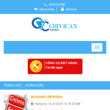
0869222881
Đăng nhập
Đăng ký
Toggle
navigatio
CÔNG CỤ ĐẶT HÀNG
Cài đặt ngay!
TRANG CHỦ
HƯỚNG DẪN
account-deletion
Đăng lúc 10/2/2025 10:18:25 AM