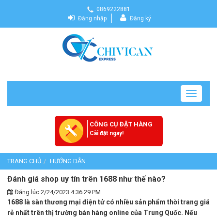
0869222881
Đăng nhập
Đăng ký
Toggle
navigatio
CÔNG CỤ ĐẶT HÀNG
Cài đặt ngay!
TRANG CHỦ
HƯỚNG DẪN
Đánh giá shop uy tín trên 1688 như thế nào?
Đăng lúc 2/24/2023 4:36:29 PM
1688 là sàn thương mại điện tử có nhiều sản phẩm thời trang giá
rẻ nhất trên thị trường bán hàng online của Trung Quốc. Nếu