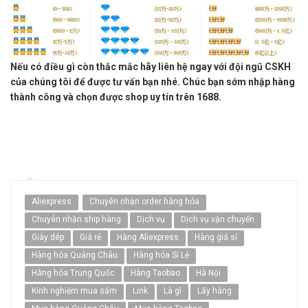
Nếu có điều gì còn thắc mắc hãy liên hệ ngay với đội ngũ CSKH
của chúng tôi để được tư vấn bạn nhé. Chúc bạn sớm nhập hàng
thành công và chọn được shop uy tín trên 1688.
Aliexpress
Chuyên nhận order hàng hóa
Chuyên nhận ship hàng
Dịch vụ
Dịch vụ vận chuyển
Giày dép
Giá rẻ
Hàng Aliexpress
Hàng giá sỉ
Hàng hóa Quảng Châu
Hàng hóa Sỉ Lẻ
Hàng hóa Trung Quốc
Hàng Taobao
Hà Nội
Kinh nghiệm mua sắm
Link
Là gì
Lấy hàng