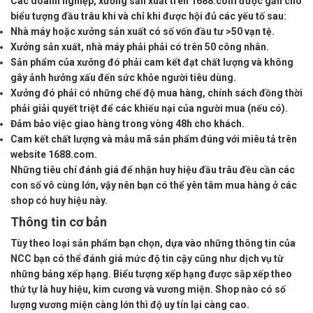
Các doanh nghiệp, xưởng sản xuất trên 1688.com được gắn cho
biểu tượng đầu trâu khi và chỉ khi được hội đủ các yếu tố sau:
Nhà máy hoặc xưởng sản xuất có số vốn đầu tư >50 vạn tệ.
Xưởng sản xuất, nhà máy phải phải có trên 50 công nhân.
Sản phẩm của xưởng đó phải cam kết đạt chất lượng và không
gây ảnh hưởng xấu đến sức khỏe người tiêu dùng.
Xưởng đó phải có những chế độ mua hàng, chính sách đồng thời
phải giải quyết triệt để các khiếu nại của người mua (nếu có).
Đảm bảo việc giao hàng trong vòng 48h cho khách.
Cam kết chất lượng và mẫu mã sản phẩm đúng với miêu tả trên
website 1688.com.
Những tiêu chí đánh giá để nhận huy hiệu đầu trâu đều cần các
con số vô cùng lớn, vậy nên bạn có thể yên tâm mua hàng ở các
shop có huy hiệu này.
Thông tin cơ bản
Tùy theo loại sản phẩm bạn chọn, dựa vào những thông tin của
NCC bạn có thể đánh giá mức độ tin cậy cũng như dịch vụ từ
những bảng xếp hạng. Biểu tượng xếp hạng được sắp xếp theo
thứ tự là huy hiệu, kim cương và vương miện. Shop nào có số
lượng vương miện càng lớn thì độ uy tín lại càng cao.