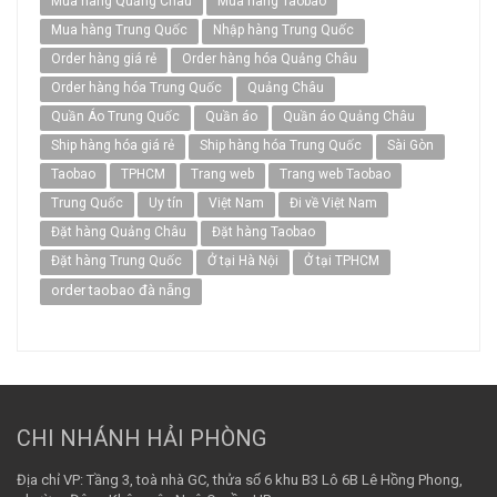
Mua hàng Quảng Châu
Mua hàng Taobao
Mua hàng Trung Quốc
Nhập hàng Trung Quốc
Order hàng giá rẻ
Order hàng hóa Quảng Châu
Order hàng hóa Trung Quốc
Quảng Châu
Quần Áo Trung Quốc
Quần áo
Quần áo Quảng Châu
Ship hàng hóa giá rẻ
Ship hàng hóa Trung Quốc
Sài Gòn
Taobao
TPHCM
Trang web
Trang web Taobao
Trung Quốc
Uy tín
Việt Nam
Đi về Việt Nam
Đặt hàng Quảng Châu
Đặt hàng Taobao
Đặt hàng Trung Quốc
Ở tại Hà Nội
Ở tại TPHCM
order taobao đà nẵng
CHI NHÁNH HẢI PHÒNG
Địa chỉ VP: Tầng 3, toà nhà GC, thửa số 6 khu B3 Lô 6B Lê Hồng Phong,