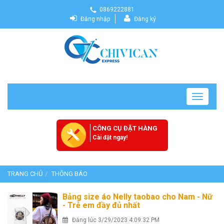
0869222881
Đăng nhập
Đăng ký
Toggle
navigatio
CÔNG CỤ ĐẶT HÀNG
Cài đặt ngay!
TRANG CHỦ
THÔNG BÁO
Bảng size áo Nelly taobao cho Nam - Nữ
- Trẻ em đầy đủ nhất
Đăng lúc 3/29/2023 4:09:32 PM