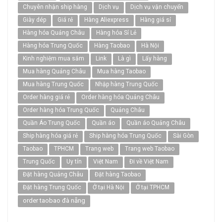
Chuyên nhận ship hàng
Dịch vụ
Dịch vụ vận chuyển
Giày dép
Giá rẻ
Hàng Aliexpress
Hàng giá sỉ
Hàng hóa Quảng Châu
Hàng hóa Sỉ Lẻ
Hàng hóa Trung Quốc
Hàng Taobao
Hà Nội
Kinh nghiệm mua sắm
Link
Là gì
Lấy hàng
Mua hàng Quảng Châu
Mua hàng Taobao
Mua hàng Trung Quốc
Nhập hàng Trung Quốc
Order hàng giá rẻ
Order hàng hóa Quảng Châu
Order hàng hóa Trung Quốc
Quảng Châu
Quần Áo Trung Quốc
Quần áo
Quần áo Quảng Châu
Ship hàng hóa giá rẻ
Ship hàng hóa Trung Quốc
Sài Gòn
Taobao
TPHCM
Trang web
Trang web Taobao
Trung Quốc
Uy tín
Việt Nam
Đi về Việt Nam
Đặt hàng Quảng Châu
Đặt hàng Taobao
Đặt hàng Trung Quốc
Ở tại Hà Nội
Ở tại TPHCM
order taobao đà nẵng