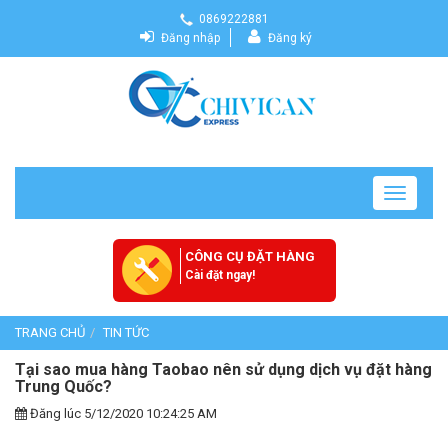
0869222881
Đăng nhập
Đăng ký
Toggle
navigatio
CÔNG CỤ ĐẶT HÀNG
Cài đặt ngay!
TRANG CHỦ
TIN TỨC
Tại sao mua hàng Taobao nên sử dụng dịch vụ đặt hàng
Trung Quốc?
Đăng lúc 5/12/2020 10:24:25 AM