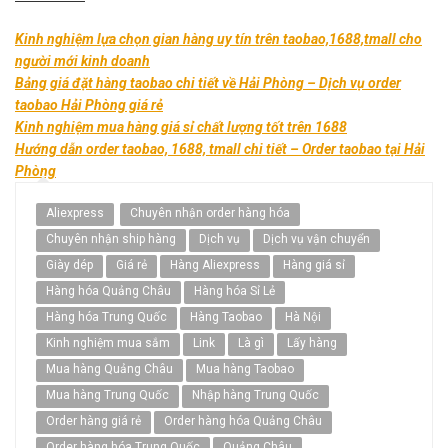
Kinh nghiệm lựa chọn gian hàng uy tín trên taobao,1688,tmall cho
người mới kinh doanh
Bảng giá đặt hàng taobao chi tiết về Hải Phòng – Dịch vụ order
taobao Hải Phòng giá rẻ
Kinh nghiệm mua hàng giá sỉ chất lượng tốt trên 1688
Hướng dẫn order taobao, 1688, tmall chi tiết – Order taobao tại Hải
Phòng
Aliexpress
Chuyên nhận order hàng hóa
Chuyên nhận ship hàng
Dịch vụ
Dịch vụ vận chuyển
Giày dép
Giá rẻ
Hàng Aliexpress
Hàng giá sỉ
Hàng hóa Quảng Châu
Hàng hóa Sỉ Lẻ
Hàng hóa Trung Quốc
Hàng Taobao
Hà Nội
Kinh nghiệm mua sắm
Link
Là gì
Lấy hàng
Mua hàng Quảng Châu
Mua hàng Taobao
Mua hàng Trung Quốc
Nhập hàng Trung Quốc
Order hàng giá rẻ
Order hàng hóa Quảng Châu
Order hàng hóa Trung Quốc
Quảng Châu