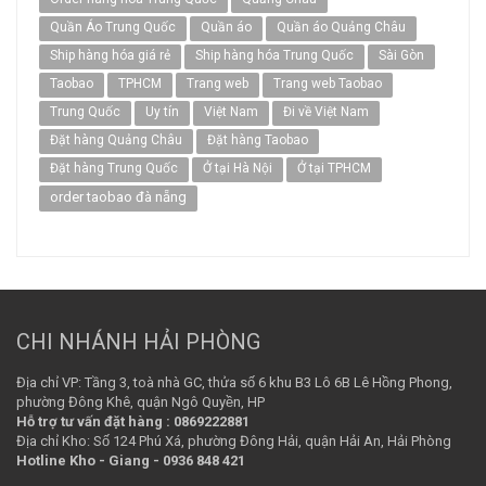
Quần Áo Trung Quốc
Quần áo
Quần áo Quảng Châu
Ship hàng hóa giá rẻ
Ship hàng hóa Trung Quốc
Sài Gòn
Taobao
TPHCM
Trang web
Trang web Taobao
Trung Quốc
Uy tín
Việt Nam
Đi về Việt Nam
Đặt hàng Quảng Châu
Đặt hàng Taobao
Đặt hàng Trung Quốc
Ở tại Hà Nội
Ở tại TPHCM
order taobao đà nẵng
CHI NHÁNH HẢI PHÒNG
Địa chỉ VP: Tầng 3, toà nhà GC, thửa số 6 khu B3 Lô 6B Lê Hồng Phong,
phường Đông Khê, quận Ngô Quyền, HP
Hỗ trợ tư vấn đặt hàng : 0869222881
Địa chỉ Kho: Số 124 Phú Xá, phường Đông Hải, quận Hải An, Hải Phòng
Hotline Kho - Giang - 0936 848 421