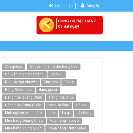
Đăng nhập
Đăng ký
CÔNG CỤ ĐẶT HÀNG
Cài đặt ngay!
Aliexpress
Chuyên nhận order hàng hóa
Chuyên nhận ship hàng
Dịch vụ
Dịch vụ vận chuyển
Giày dép
Giá rẻ
Hàng Aliexpress
Hàng giá sỉ
Hàng hóa Quảng Châu
Hàng hóa Sỉ Lẻ
Hàng hóa Trung Quốc
Hàng Taobao
Hà Nội
Kinh nghiệm mua sắm
Link
Là gì
Lấy hàng
Mua hàng Quảng Châu
Mua hàng Taobao
Mua hàng Trung Quốc
Nhập hàng Trung Quốc