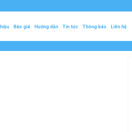
thiệu
Báo giá
Hướng dẫn
Tin tức
Thông báo
Liên hệ