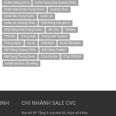
Order hàng giá rẻ
Order hàng hóa Quảng Châu
Order hàng hóa Trung Quốc
Quảng Châu
Quần Áo Trung Quốc
Quần áo
Quần áo Quảng Châu
Ship hàng hóa giá rẻ
Ship hàng hóa Trung Quốc
Sài Gòn
Taobao
TPHCM
Trang web
Trang web Taobao
Trung Quốc
Uy tín
Việt Nam
Đi về Việt Nam
Đặt hàng Quảng Châu
Đặt hàng Taobao
Đặt hàng Trung Quốc
Ở tại Hà Nội
Ở tại TPHCM
order taobao đà nẵng
MINH
CHI NHÁNH SALE CVC
Địa chỉ VP: Tầng 3, toà nhà GC, thửa số 6 khu