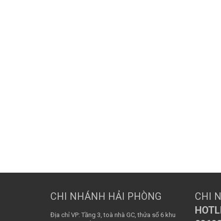
CHI NHÁNH HẢI PHÒNG
CHI 
HOTLI
Địa chỉ VP: Tầng 3, toà nhà GC, thửa số 6 khu