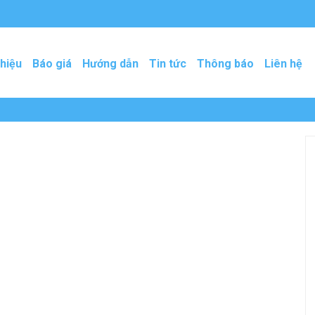
thiệu
Báo giá
Hướng dẫn
Tin tức
Thông báo
Liên hệ