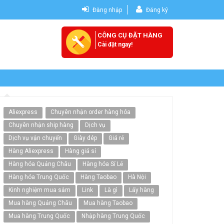
Đăng nhập
Đăng ký
CÔNG CỤ ĐẶT HÀNG
Cài đặt ngay!
Aliexpress
Chuyên nhận order hàng hóa
Chuyên nhận ship hàng
Dịch vụ
Dịch vụ vận chuyển
Giày dép
Giá rẻ
Hàng Aliexpress
Hàng giá sỉ
Hàng hóa Quảng Châu
Hàng hóa Sỉ Lẻ
Hàng hóa Trung Quốc
Hàng Taobao
Hà Nội
Kinh nghiệm mua sắm
Link
Là gì
Lấy hàng
Mua hàng Quảng Châu
Mua hàng Taobao
Mua hàng Trung Quốc
Nhập hàng Trung Quốc