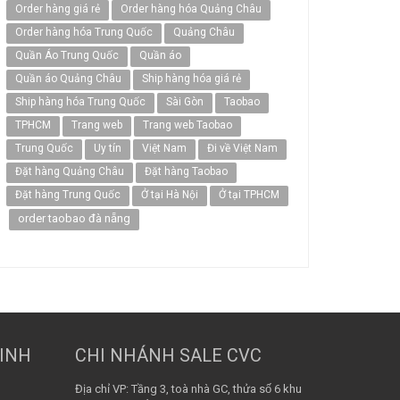
Order hàng giá rẻ
Order hàng hóa Quảng Châu
Order hàng hóa Trung Quốc
Quảng Châu
Quần Áo Trung Quốc
Quần áo
Quần áo Quảng Châu
Ship hàng hóa giá rẻ
Ship hàng hóa Trung Quốc
Sài Gòn
Taobao
TPHCM
Trang web
Trang web Taobao
Trung Quốc
Uy tín
Việt Nam
Đi về Việt Nam
Đặt hàng Quảng Châu
Đặt hàng Taobao
Đặt hàng Trung Quốc
Ở tại Hà Nội
Ở tại TPHCM
order taobao đà nẵng
MINH
CHI NHÁNH SALE CVC
Địa chỉ VP: Tầng 3, toà nhà GC, thửa số 6 khu