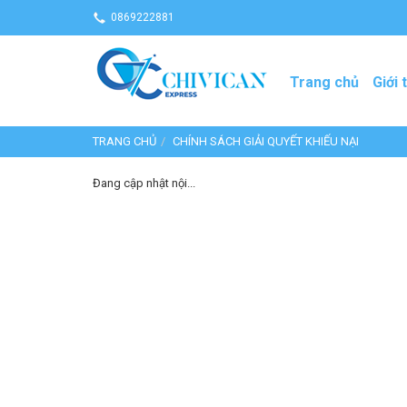
0869222881
Trang chủ
Giới 
TRANG CHỦ
CHÍNH SÁCH GIẢI QUYẾT KHIẾU NẠI
Đang cập nhật nội...