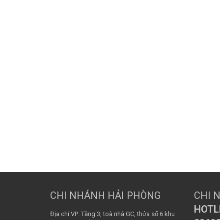
CHI NHÁNH HẢI PHÒNG
CHI 
HOTLI
Địa chỉ VP: Tầng 3, toà nhà GC, thửa số 6 khu